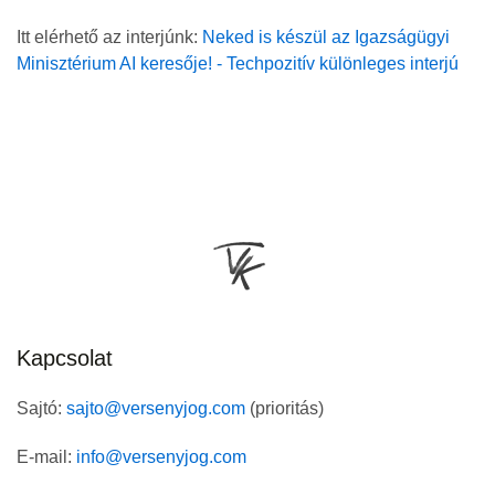
Itt elérhető az interjúnk:
Neked is készül az Igazságügyi
Minisztérium AI keresője! - Techpozitív különleges interjú
Kapcsolat
Sajtó:
sajto@versenyjog.com
(prioritás)
E-mail:
info@versenyjog.com