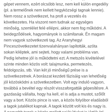
gépet vennem, ezért olcsóbb lesz, nem kell külön engedély
(pl. a termelőnek nem kellett hegyközségi tagnak lennie).
Nem rossz a szövetkezet, ha profi a vezetés és
következetes. Ha viszont nem tudnak az egységes
minőség, szemlélet felé ellépni, akkor nem fog működni. A
beidegződések, hagyományok is számítanak. Én magam
nem vagyok szövetkezeti tag. Az Aranyhegyi
Pinceszövetkezetet tizenvalahányan lapították, azóta
sokan kiléptek, ami sejteti, hogy valami probléma van.
Pedig lehetne jól is működtetni ezt. A metszés kivételével
szinte minden közös volt: talajmunka, permetezés,
feldolgozás, stb. Van két jó minőségű prése is a
szövetkezetnek. A borászat kezdeti fázisáig van lehetőség
jól közösködni a szövetkezetben. Volt egy induló vagyon,
továbbá a bevétel egy részét visszaforgatták gépesítésre. A
gazdaság vállalta, hogy ha kell, el is adja a mustot, szőlőt
vagy a bort. Közös pince is van, a közös folyóbor eladásból
a tagok jutalékot kapnak. A tagok között volt kis és nagy is.