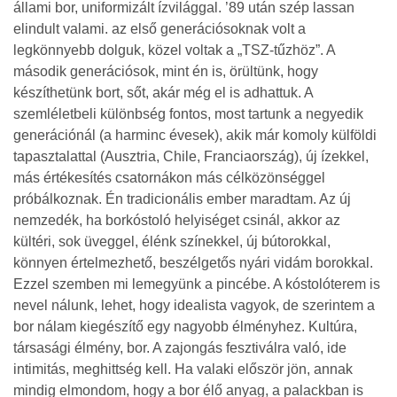
állami bor, uniformizált ízvilággal. ’89 után szép lassan
elindult valami. az első generációsoknak volt a
legkönnyebb dolguk, közel voltak a „TSZ-tűzhöz”. A
második generációsok, mint én is, örültünk, hogy
készíthetünk bort, sőt, akár még el is adhattuk. A
szemléletbeli különbség fontos, most tartunk a negyedik
generációnál (a harminc évesek), akik már komoly külföldi
tapasztalattal (Ausztria, Chile, Franciaország), új ízekkel,
más értékesítés csatornákon más célközönséggel
próbálkoznak. Én tradicionális ember maradtam. Az új
nemzedék, ha borkóstoló helyiséget csinál, akkor az
kültéri, sok üveggel, élénk színekkel, új bútorokkal,
könnyen értelmezhető, beszélgetős nyári vidám borokkal.
Ezzel szemben mi lemegyünk a pincébe. A kóstolóterem is
nevel nálunk, lehet, hogy idealista vagyok, de szerintem a
bor nálam kiegészítő egy nagyobb élményhez. Kultúra,
társasági élmény, bor. A zajongás fesztiválra való, ide
intimitás, meghittség kell. Ha valaki először jön, annak
mindig elmondom, hogy a bor élő anyag, a palackban is