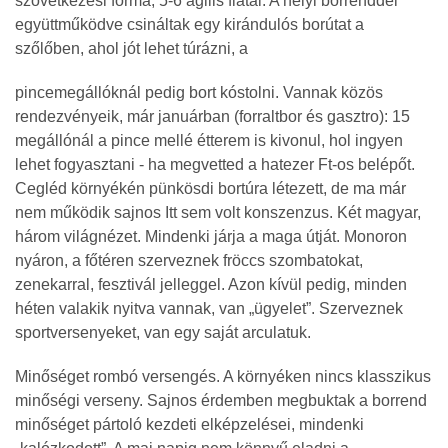
szövetkezési forma, 5-6 agilis fiatal. A helyi borrenddel
együttműködve csináltak egy kirándulós borútat a
szőlőben, ahol jót lehet túrázni, a
pincemegállóknál pedig bort kóstolni. Vannak közös
rendezvényeik, már januárban (forraltbor és gasztro): 15
megállónál a pince mellé étterem is kivonul, hol ingyen
lehet fogyasztani - ha megvetted a hatezer Ft-os belépőt.
Cegléd környékén pünkösdi bortúra létezett, de ma már
nem működik sajnos Itt sem volt konszenzus. Két magyar,
három világnézet. Mindenki járja a maga útját. Monoron
nyáron, a főtéren szerveznek fröccs szombatokat,
zenekarral, fesztivál jelleggel. Azon kívül pedig, minden
héten valakik nyitva vannak, van „ügyelet”. Szerveznek
sportversenyeket, van egy saját arculatuk.
Minőséget rombó versengés. A környéken nincs klasszikus
minőségi verseny. Sajnos érdemben megbuktak a borrend
minőséget pártoló kezdeti elképzelései, mindenki