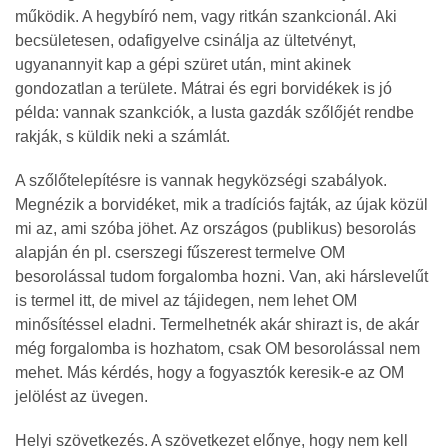
működik. A hegybíró nem, vagy ritkán szankcionál. Aki
becsületesen, odafigyelve csinálja az ültetvényt,
ugyanannyit kap a gépi szüret után, mint akinek
gondozatlan a területe. Mátrai és egri borvidékek is jó
példa: vannak szankciók, a lusta gazdák szőlőjét rendbe
rakják, s küldik neki a számlát.
A szőlőtelepítésre is vannak hegyközségi szabályok.
Megnézik a borvidéket, mik a tradíciós fajták, az újak közül
mi az, ami szóba jöhet. Az országos (publikus) besorolás
alapján én pl. cserszegi fűszerest termelve OM
besorolással tudom forgalomba hozni. Van, aki hárslevelűt
is termel itt, de mivel az tájidegen, nem lehet OM
minősítéssel eladni. Termelhetnék akár shirazt is, de akár
még forgalomba is hozhatom, csak OM besorolással nem
mehet. Más kérdés, hogy a fogyasztók keresik-e az OM
jelölést az üvegen.
Helyi szövetkezés. A szövetkezet előnye, hogy nem kell