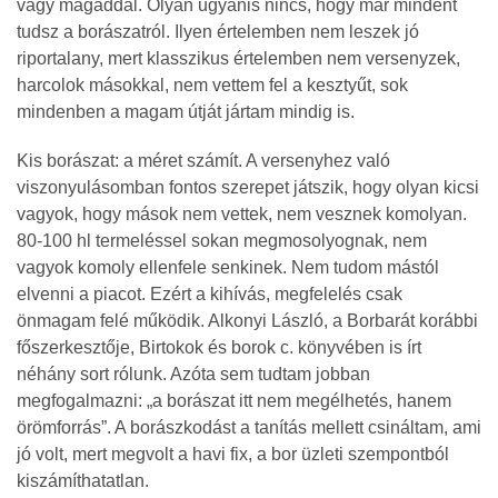
vagy magaddal. Olyan ugyanis nincs, hogy már mindent
tudsz a borászatról. Ilyen értelemben nem leszek jó
riportalany, mert klasszikus értelemben nem versenyzek,
harcolok másokkal, nem vettem fel a kesztyűt, sok
mindenben a magam útját jártam mindig is.
Kis borászat: a méret számít. A versenyhez való
viszonyulásomban fontos szerepet játszik, hogy olyan kicsi
vagyok, hogy mások nem vettek, nem vesznek komolyan.
80-100 hl termeléssel sokan megmosolyognak, nem
vagyok komoly ellenfele senkinek. Nem tudom mástól
elvenni a piacot. Ezért a kihívás, megfelelés csak
önmagam felé működik. Alkonyi László, a Borbarát korábbi
főszerkesztője, Birtokok és borok c. könyvében is írt
néhány sort rólunk. Azóta sem tudtam jobban
megfogalmazni: „a borászat itt nem megélhetés, hanem
örömforrás”. A borászkodást a tanítás mellett csináltam, ami
jó volt, mert megvolt a havi fix, a bor üzleti szempontból
kiszámíthatatlan.