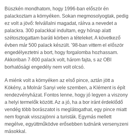
Büszkén mondhatom, hogy 1996-ban először én
palackoztam a környéken. Sokan megmosolyogtak, pedig
ez volt a jövő: felvállalni magadat, ráírva a nevedet a
palackra. 300 palackkal indultam, egy hónap alatt
szétosztogattam baráti körben a tételeket. A következő
évben már 500 palack készült. ’98-ban vittem el először
engedélyeztetni a bort, hogy forgalomba hozhassam.
Akkoriban 7-800 palack volt, három fajta, s az OBI
borhatósági engedély nem volt olcsó.
A miénk volt a környéken az első pince, aztán jött a
Kökény, a Molnár Sanyi vele szemben, a Klément is épít
rendezvényházat. Fontos lenne, hogy jó legyen a viszony
a helyi termelők között. Az a jó, ha a bor iránt érdeklődő
vendég több borászatot is meglátogathat, egy pince miatt
nem fognak visszajönni a turisták. Egymás mellett
megélve, együttműködve erősebben tudnánk versenyzeni
másokkal.