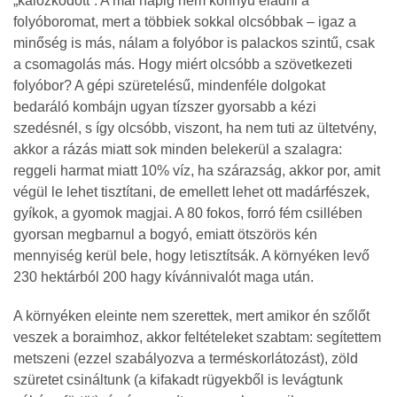
„kalózkodott”. A mai napig nem könnyű eladni a
folyóboromat, mert a többiek sokkal olcsóbbak – igaz a
minőség is más, nálam a folyóbor is palackos szintű, csak
a csomagolás más. Hogy miért olcsóbb a szövetkezeti
folyóbor? A gépi szüretelésű, mindenféle dolgokat
bedaráló kombájn ugyan tízszer gyorsabb a kézi
szedésnél, s így olcsóbb, viszont, ha nem tuti az ültetvény,
akkor a rázás miatt sok minden belekerül a szalagra:
reggeli harmat miatt 10% víz, ha szárazság, akkor por, amit
végül le lehet tisztítani, de emellett lehet ott madárfészek,
gyíkok, a gyomok magjai. A 80 fokos, forró fém csillében
gyorsan megbarnul a bogyó, emiatt ötszörös kén
mennyiség kerül bele, hogy letisztítsák. A környéken levő
230 hektárból 200 hagy kívánnivalót maga után.
A környéken eleinte nem szerettek, mert amikor én szőlőt
veszek a boraimhoz, akkor feltételeket szabtam: segítettem
metszeni (ezzel szabályozva a terméskorlátozást), zöld
szüretet csináltunk (a kifakadt rügyekből is levágtunk