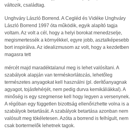
változik, családtag.
Unghváry László Borrend. A Cegléd és Vidéke Unghváry
László Borrend 1997 óta működik, egyik alapító tagja
voltam. Az volt a cél, hogy a helyi borokat menedzselje,
megismertessék a környékkel, egyre jobb, asztalképesebb
bort inspirálva. Az idealizmusom az volt, hogy a kezdetben
magasra tett
mércét majd maradéktalanul meg is lehet valósítani. A
szabályok alapján van terméskorlátozás, lehetőleg
természetes anyagokat kell használni (pl. derítőanyagnak
agyagot, tojásfehérjét, nem pedig durva kemikáliákkal). A
minőség is egy szegmense kell hogy legyen a versenynek.
A régóban egy független bizottság ellenőrizhette volna is a
szabályok betartását. A szabályok betartása azonban nem
valósult meg tökéletesen. Azóta a borrend is felhígult, nem
csak bortermelők lehetnek tagok.