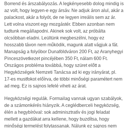
Borrend és árszabályozás. A legkényesebb dolog mindig is
az volt, hogy legyen-e egy ársáv. Ne adjuk áron alul, akár a
palackost, akár a folyót, de ne legyen irreális sem az ár.
Lett volna viszont egy mozgástér. Ebben azonban nem
tudtunk megállapodni. Akinek sok volt, az próbálta
olcsóbban eladni. Leültünk megbeszélni, hogy ez
hosszabb távon nem működik, magunk alatt vágjuk a fát.
Manapság a folyóbor Dunaföldváron 200 Ft, az Aranyhegyi
Pinceszövetkezet pincéjében 350 Ft, nálam 600 Ft.
Országos probléma továbbá, hogy szüret előtt a
Hegyközségek Nemzeti Tanácsa ad ki egy irányárat, pl.
17-es mustfokot előírva, de többi minőségi paramétert nem
ad meg. Ez is sajnos lefelé viheti az árat.
Hegyközségi regulák. Formailag vannak ugyan szabályok,
de a számonkérés hiányzik. A ceglédberceli hegyközség,
élén a hegybíróval: sok adminisztratív és jogi feladat
mellett a gazdákat arra kellene, hogy buzdítsa, hogy
minőségi termelést folytassanak. Nálunk ez sajnos nem