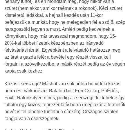
néhány fürtöt), és én mondtam meg, hogy mikor van a
szüret (nem akkor, amikor ráérnek a rokonok). Kézi szüret
kisméretű ládákkal, a hajnali kezdés után 11-kor
befejezzük a munkát, hogy ne melegedjen fel a szőlő, szép
haragoszöld legyen a must. Amiért pedig kedvelnek a
környéken, hogy már tavasszal megmondom, hogy 15-
20%-kal többet fizetek készpénzben az irányadó
felvásárlási árnál. Egyébként a felvásárló határozza meg
az árat a gazda felé: a bevétel egy részét vissza kell
forgatni a szövetkezetbe, a másik részét pedig az év végén
kapja csak kézhez.
Közös cserszegi? Máshol van sok példa borvidéki közös
borra és márkanévre: Balaton bor, Egri Csillag, PhÉrték,
Fuxli. Nálunk ilyen nincs, pedig a cserszegit fel lehetne így
futtatni egy közös, reprezentatív borrá (még akár a termelők
nevét is fel lehetne tüntetni a címkén). Országos szinten
rangja van a cserszeginek.