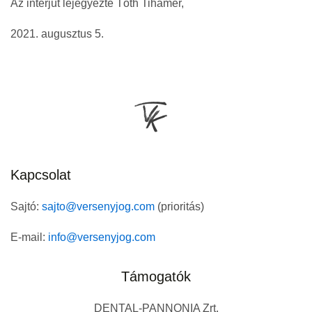
Az interjút lejegyezte Tóth Tihamér,
2021. augusztus 5.
Kapcsolat
Sajtó:
sajto@versenyjog.com
(prioritás)
E-mail:
info@versenyjog.com
Támogatók
DENTAL-PANNONIA Zrt.