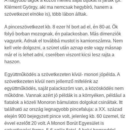
A nagyobb tagok a közös mellett saját útjukat is járták (pl.
Klément György, aki ma nemcsak hegybíró, hanem a
szövetkezet elnöke is), több lábon álltak.
A pinceszövetkezet kb. 8 ezer hl bort ad el, én 80-at. Ők
folyó borban mozognak, én palackosban. Más dimenziók
vagyunk. Adnak el továbbá mustot is kamionszámra. Nem
kell vele dolgozni, a szüret után aznap este vagy másnap
már el is lehet adni, cserében viszont kicsi lesz rajta a
haszon.
Együttműködés a szövetkezeten kívül- monori jópélda. A
szövetkezeten kívül nem jellemző mifelénk az
együttműködés, saját palackozóm van, a közösködés nem
működne. Vannak azért jó példák is a környéken, például a
fiatalok a közeli Monoron bámulatos dolgokat csináltak. Itt
található az ország legnagyobb pincefaluja: a XX. század
elején 900 bejegyzett pince volt, jelenleg kb. 60 üzemel, tíz
évvel ezelőtt 20 volt. A Monori Borút Egyesület is