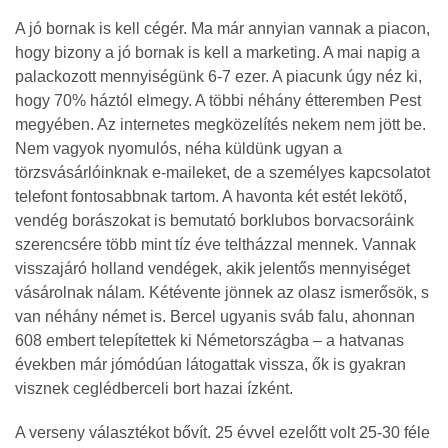
A jó bornak is kell cégér. Ma már annyian vannak a piacon,
hogy bizony a jó bornak is kell a marketing. A mai napig a
palackozott mennyiségünk 6-7 ezer. A piacunk úgy néz ki,
hogy 70% háztól elmegy. A többi néhány étteremben Pest
megyében. Az internetes megközelítés nekem nem jött be.
Nem vagyok nyomulós, néha küldünk ugyan a
törzsvásárlóinknak e-maileket, de a személyes kapcsolatot
telefont fontosabbnak tartom. A havonta két estét lekötő,
vendég borászokat is bemutató borklubos borvacsoráink
szerencsére több mint tíz éve teltházzal mennek. Vannak
visszajáró holland vendégek, akik jelentős mennyiséget
vásárolnak nálam. Kétévente jönnek az olasz ismerősök, s
van néhány német is. Bercel ugyanis sváb falu, ahonnan
608 embert telepítettek ki Németországba – a hatvanas
években már jómódúan látogattak vissza, ők is gyakran
visznek ceglédberceli bort hazai ízként.
A verseny választékot bővít. 25 évvel ezelőtt volt 25-30 féle