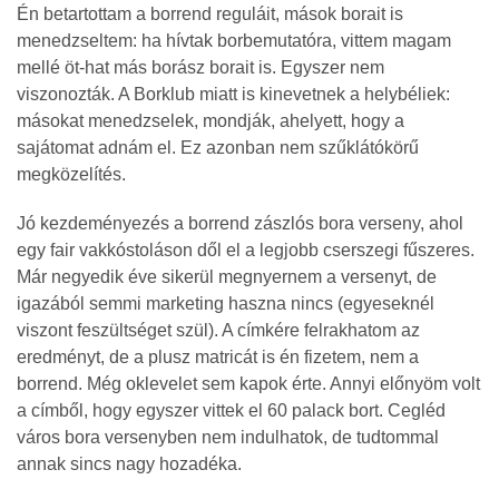
Én betartottam a borrend reguláit, mások borait is
menedzseltem: ha hívtak borbemutatóra, vittem magam
mellé öt-hat más borász borait is. Egyszer nem
viszonozták. A Borklub miatt is kinevetnek a helybéliek:
másokat menedzselek, mondják, ahelyett, hogy a
sajátomat adnám el. Ez azonban nem szűklátókörű
megközelítés.
Jó kezdeményezés a borrend zászlós bora verseny, ahol
egy fair vakkóstoláson dől el a legjobb cserszegi fűszeres.
Már negyedik éve sikerül megnyernem a versenyt, de
igazából semmi marketing haszna nincs (egyeseknél
viszont feszültséget szül). A címkére felrakhatom az
eredményt, de a plusz matricát is én fizetem, nem a
borrend. Még oklevelet sem kapok érte. Annyi előnyöm volt
a címből, hogy egyszer vittek el 60 palack bort. Cegléd
város bora versenyben nem indulhatok, de tudtommal
annak sincs nagy hozadéka.