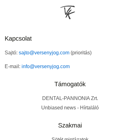
Kapcsolat
Sajtó:
sajto@versenyjog.com
(prioritás)
E-mail:
info@versenyjog.com
Támogatók
DENTAL-PANNONIA Zrt.
Unbiased news - Hírtaláló
Szakmai
Sötét mintázatok