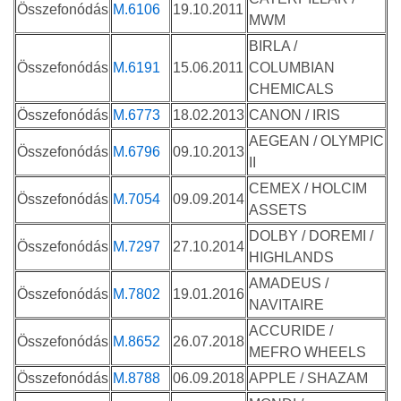
Összefonódás
M.6106
19.10.2011
MWM
BIRLA /
Összefonódás
M.6191
15.06.2011
COLUMBIAN
CHEMICALS
Összefonódás
M.6773
18.02.2013
CANON / IRIS
AEGEAN / OLYMPIC
Összefonódás
M.6796
09.10.2013
II
CEMEX / HOLCIM
Összefonódás
M.7054
09.09.2014
ASSETS
DOLBY / DOREMI /
Összefonódás
M.7297
27.10.2014
HIGHLANDS
AMADEUS /
Összefonódás
M.7802
19.01.2016
NAVITAIRE
ACCURIDE /
Összefonódás
M.8652
26.07.2018
MEFRO WHEELS
Összefonódás
M.8788
06.09.2018
APPLE / SHAZAM