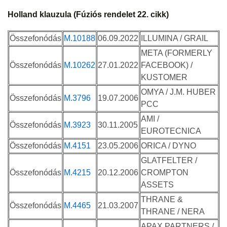
Holland klauzula (Fúziós rendelet 22. cikk)
Összefonódás
M.10188
06.09.2022
ILLUMINA / GRAIL
META (FORMERLY
Összefonódás
M.10262
27.01.2022
FACEBOOK) /
KUSTOMER
OMYA / J.M. HUBER
Összefonódás
M.3796
19.07.2006
PCC
AMI /
Összefonódás
M.3923
30.11.2005
EUROTECNICA
Összefonódás
M.4151
23.05.2006
ORICA / DYNO
GLATFELTER /
Összefonódás
M.4215
20.12.2006
CROMPTON
ASSETS
THRANE &
Összefonódás
M.4465
21.03.2007
THRANE / NERA
APAX PARTNERS /