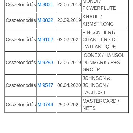
MONDI /
Összefonódás
M.8831
23.05.2018
POWERFLUTE
KNAUF /
Összefonódás
M.8832
23.09.2019
ARMSTRONG
FINCANTIERI /
Összefonódás
M.9162
02.02.2021
CHANTIERS DE
L'ATLANTIQUE
ICONEX / HANSOL
Összefonódás
M.9293
13.05.2019
DENMARK / R+S
GROUP
JOHNSON &
Összefonódás
M.9547
08.04.2020
JOHNSON /
TACHOSIL
MASTERCARD /
Összefonódás
M.9744
25.02.2021
NETS