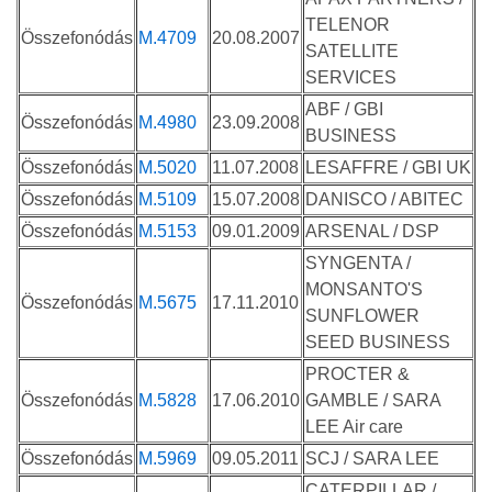
TELENOR
Összefonódás
M.4709
20.08.2007
SATELLITE
SERVICES
ABF / GBI
Összefonódás
M.4980
23.09.2008
BUSINESS
Összefonódás
M.5020
11.07.2008
LESAFFRE / GBI UK
Összefonódás
M.5109
15.07.2008
DANISCO / ABITEC
Összefonódás
M.5153
09.01.2009
ARSENAL / DSP
SYNGENTA /
MONSANTO'S
Összefonódás
M.5675
17.11.2010
SUNFLOWER
SEED BUSINESS
PROCTER &
Összefonódás
M.5828
17.06.2010
GAMBLE / SARA
LEE Air care
Összefonódás
M.5969
09.05.2011
SCJ / SARA LEE
CATERPILLAR /