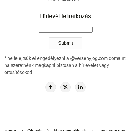
Hírlevél feliratkozás
Submit
* ne felejtsük el engedélyezni a @versenyjog.com domaint
ha szeretnénk megkapni biztosan a hírlevelet vagy
értesítéseket!
Home
Oktatás
Hasznos oldalak
Uncategorised