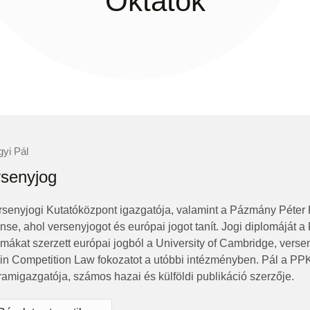
Oktatók
gyi Pál
senyjog
rsenyjogi Kutatóközpont igazgatója, valamint a Pázmány Péter
nse, ahol versenyjogot és európai jogot tanít. Jogi diplomáját
omákat szerzett európai jogból a University of Cambridge, vers
in Competition Law fokozatot a utóbbi intézményben. Pál a P
ramigazgatója, számos hazai és külföldi publikáció szerzője.