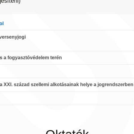
jesíteni)
ol
 versenyjogi
és a fogyasztóvédelem terén
 a XXI. század szellemi alkotásainak helye a jogrendszerben