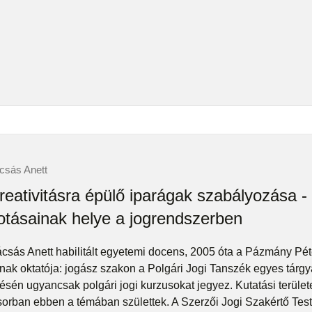
csás Anett
reativitásra épülő iparágak szabályozása -
otásainak helye a jogrendszerben
csás Anett habilitált egyetemi docens, 2005 óta a Pázmány Pé
nak oktatója: jogász szakon a Polgári Jogi Tanszék egyes tárgy
sén ugyancsak polgári jogi kurzusokat jegyez. Kutatási területe 
sorban ebben a témában születtek. A Szerzői Jogi Szakértő Testü