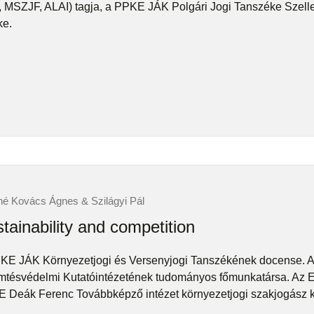
, MSZJF, ALAI) tagja, a PPKE JÁK Polgári Jogi Tanszéke Szelle
ke.
é Kovács Ágnes & Szilágyi Pál
tainability and competition
KE JÁK Környezetjogi és Versenyjogi Tanszékének docense. A
mtésvédelmi Kutatóintézetének tudományos főmunkatársa. Az E
 Deák Ferenc Továbbképző intézet környezetjogi szakjogász k