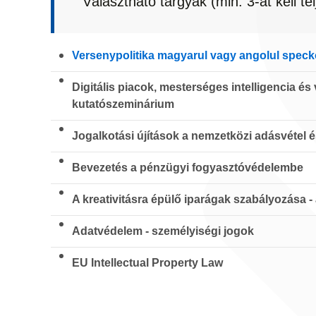
Választható tárgyak (min. 3-at kell tel
Versenypolitika magyarul vagy angolul speck
Digitális piacok, mesterséges intelligencia és
kutatószeminárium
Jogalkotási újítások a nemzetközi adásvétel 
Bevezetés a pénzügyi fogyasztóvédelembe
A kreativitásra épülő iparágak szabályozása -
Adatvédelem - személyiségi jogok
EU Intellectual Property Law