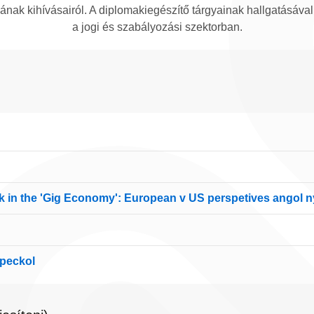
sának kihívásairól. A diplomakiegészítő tárgyainak hallgatásáva
a jogi és szabályozási szektorban.
ork in the 'Gig Economy': European v US perspetives angol 
speckol