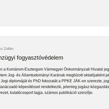
s Zoltán
zügyi fogyasztóvédelem
án a Komárom-Esztergom Vármegyei Önkormányzati Hivatal jegy
tem Jog- és Államtudományi Karának megbízott oktatójaként pé
t. Jogi diplomáját és PhD fokozatát a PPKE JÁK-on szerezte, jo
tanácsadó képesítéssel rendelkezik, jelenleg jogász-közgazdás
ezet, kutatócsoport tagja, számos publikáció szerzője.