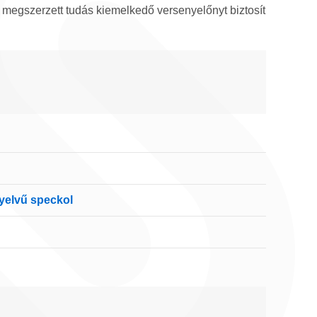
l megszerzett tudás kiemelkedő versenyelőnyt biztosít
nyelvű speckol