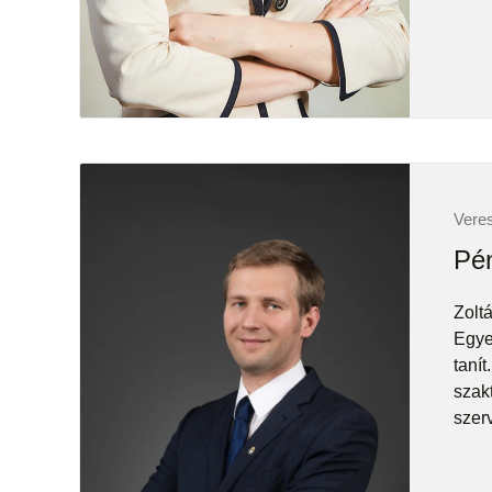
Veres
Pén
Zolt
Egye
taní
szak
szerv