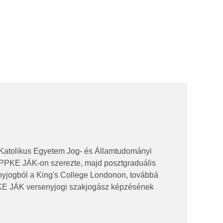
 Katolikus Egyetem Jog- és Államtudományi
 a PPKE JÁK-on szerezte, majd posztgraduális
enyjogból a King's College Londonon, továbbá
PKE JÁK versenyjogi szakjogász képzésének