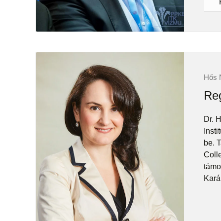
Hős N
Reg
Dr. 
Insti
be. 
Coll
támo
Kará