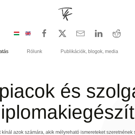
atás
Rólunk
Publikációk, blogok, media
s piacok és szolg
iplomakiegészí
 kínál azok számára, akik mélyreható ismereteket szeretnének s