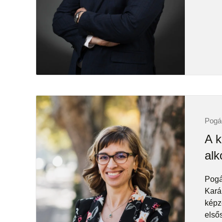
Pogá
A k
alk
Pogá
Kará
képzé
első