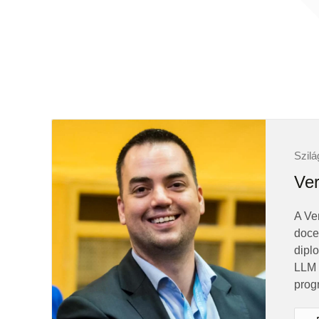
Szilá
Ver
A Ve
doce
dipl
LLM 
prog