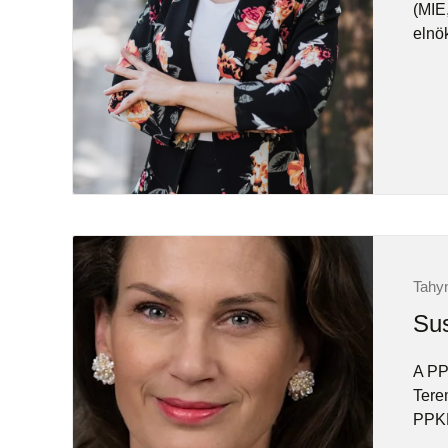
(MIE
elnö
Tahyn
Sus
A PP
Tere
PPKE