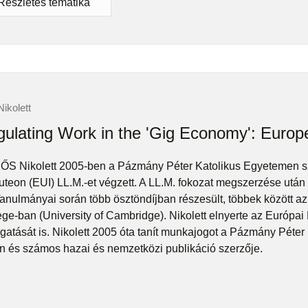
Részletes tematika
ikolett
ulating Work in the 'Gig Economy': Europ
HŐS Nikolett 2005-ben a Pázmány Péter Katolikus Egyetemen sz
tuteon (EUI) LL.M.-et végzett. A LL.M. fokozat megszerzése után 
Tanulmányai során több ösztöndíjban részesült, többek között 
ege-ban (University of Cambridge). Nikolett elnyerte az Európai
gatását is. Nikolett 2005 óta tanít munkajogot a Pázmány Péte
n és számos hazai és nemzetközi publikáció szerzője.