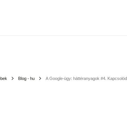
ebek
Blog - hu
A Google-ügy: háttéranyagok #4. Kapcsoló