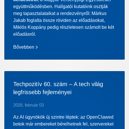
együttműködésben. Hallgatói kutatóink osztják
meg tapasztalataikat a rendezvényről: Márkus
Jakab foglalta össze röviden az előadásokat,
Miklós Koppány pedig részletesen számolt be két
előadásról.
Bővebben
Techpozitív 60. szám – A tech világ
legfrissebb fejleményei
2026. február 03
Az AI ügynökök új szintre léptek: az OpenClawed
botok már embereket bérelhetnek fel, szervereket