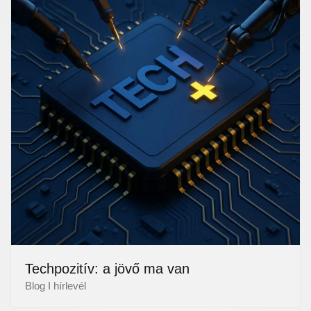
Techpozitív: a jövő ma van
Blog I hírlevél