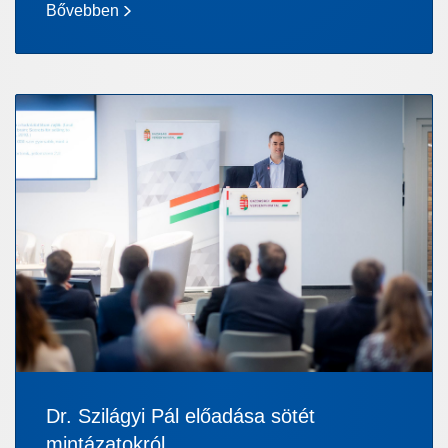
Bővebben
Dr. Szilágyi Pál előadása sötét
mintázatokról