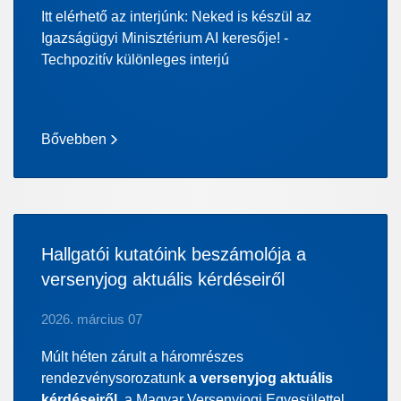
Itt elérhető az interjúnk: Neked is készül az
Igazságügyi Minisztérium AI keresője! -
Techpozitív különleges interjú
Bővebben
Hallgatói kutatóink beszámolója a
versenyjog aktuális kérdéseiről
2026. március 07
Múlt héten zárult a háromrészes
rendezvénysorozatunk
a versenyjog aktuális
kérdéseiről
, a Magyar Versenyjogi Egyesülettel