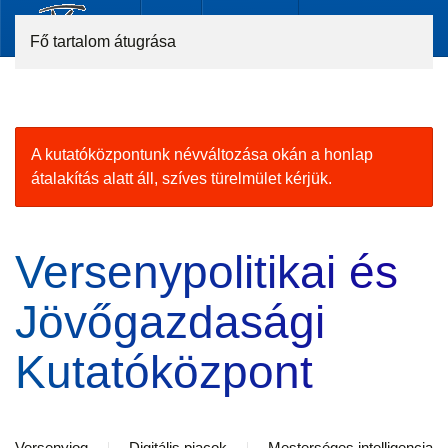
Fő tartalom átugrása
A kutatóközpontunk névváltozása okán a honlap
átalakítás alatt áll, szíves türelmület kérjük.
Versenypolitikai és
Jövőgazdasági
Kutatóközpont
Versenyjog
Digitális piacok
Mesterséges intelligencia