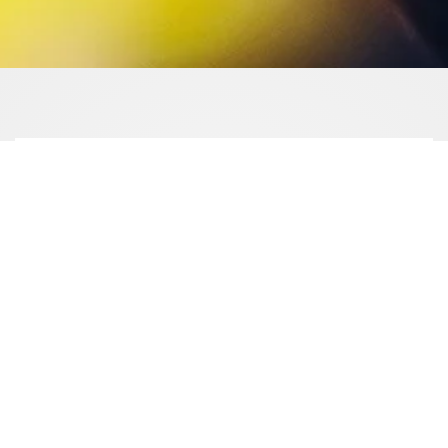
Légy része a
Közösségünknek
-
Jelentkezem e-mailben