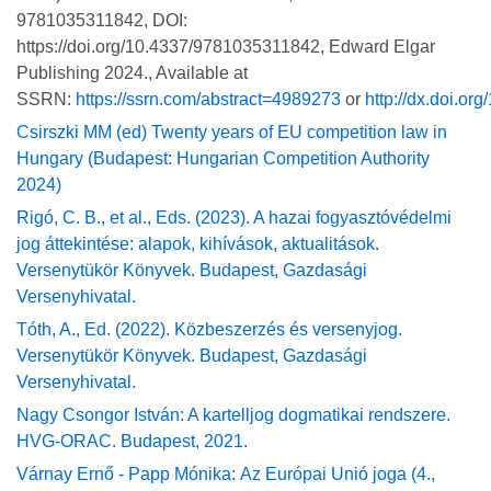
9781035311842, DOI:
https://doi.org/10.4337/9781035311842, Edward Elgar
Publishing 2024., Available at
SSRN:
https://ssrn.com/abstract=4989273
or
http://dx.doi.or
Csirszki MM (ed) Twenty years of EU competition law in
Hungary (Budapest: Hungarian Competition Authority
2024)
Rigó, C. B., et al., Eds. (2023). A hazai fogyasztóvédelmi
jog áttekintése: alapok, kihívások, aktualitások.
Versenytükör Könyvek. Budapest, Gazdasági
Versenyhivatal.
Tóth, A., Ed. (2022). Közbeszerzés és versenyjog.
Versenytükör Könyvek. Budapest, Gazdasági
Versenyhivatal.
Nagy Csongor István: A kartelljog dogmatikai rendszere.
HVG-ORAC. Budapest, 2021.
Várnay Ernő - Papp Mónika:
Az Európai Unió joga (4.,