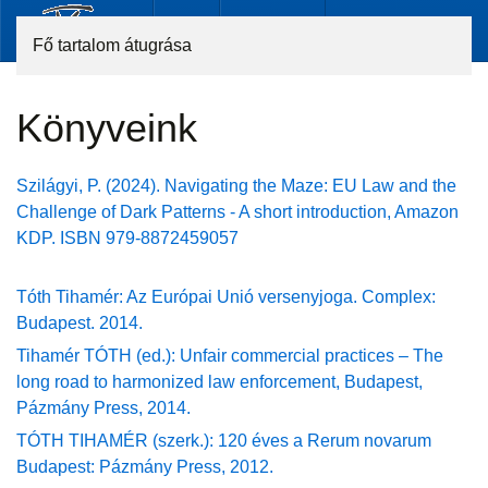
Fő tartalom átugrása
Könyveink
Szilágyi, P. (2024). Navigating the Maze: EU Law and the
Challenge of Dark Patterns - A short introduction, Amazon
KDP. ISBN
979-8872459057
Tóth Tihamér: Az Európai Unió versenyjoga. Complex:
Budapest. 2014.
Tihamér TÓTH (ed.): Unfair commercial practices – The
long road to harmonized law enforcement, Budapest,
Pázmány Press, 2014.
TÓTH TIHAMÉR (szerk.): 120 éves a Rerum novarum
Budapest: Pázmány Press, 2012.